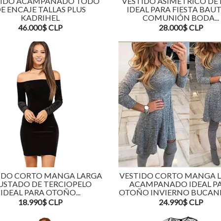
TIDO ACAMPANADO TODO
VESTIDO ASIMÉTRICO DE
E ENCAJE TALLAS PLUS
IDEAL PARA FIESTA BAU
KADRIHEL
COMUNIÓN BODA...
46.000$ CLP
28.000$ CLP
IDO CORTO MANGA LARGA
VESTIDO CORTO MANGA 
USTADO DE TERCIOPELO
ACAMPANADO IDEAL P
IDEAL PARA OTOÑO...
OTOÑO INVIERNO BUCANER
18.990$ CLP
24.990$ CLP