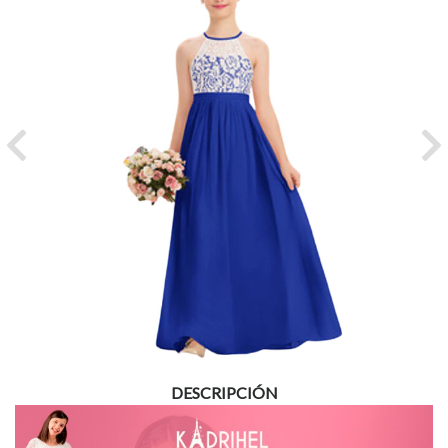
Previous
Ne
DESCRIPCIÓN