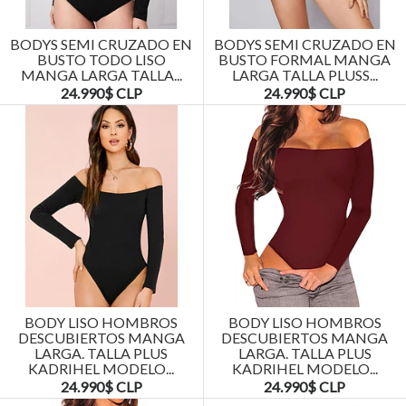
BODYS SEMI CRUZADO EN
BODYS SEMI CRUZADO EN
BUSTO TODO LISO
BUSTO FORMAL MANGA
MANGA LARGA TALLA...
LARGA TALLA PLUSS...
24.990$ CLP
24.990$ CLP
BODY LISO HOMBROS
BODY LISO HOMBROS
DESCUBIERTOS MANGA
DESCUBIERTOS MANGA
LARGA. TALLA PLUS
LARGA. TALLA PLUS
KADRIHEL MODELO...
KADRIHEL MODELO...
24.990$ CLP
24.990$ CLP