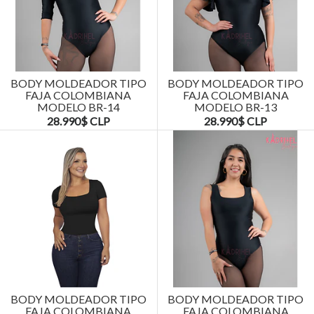
BODY MOLDEADOR TIPO
BODY MOLDEADOR TIPO
FAJA COLOMBIANA
FAJA COLOMBIANA
MODELO BR-14
MODELO BR-13
28.990$ CLP
28.990$ CLP
BODY MOLDEADOR TIPO
BODY MOLDEADOR TIPO
FAJA COLOMBIANA
FAJA COLOMBIANA