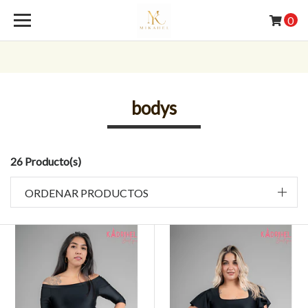
0
bodys
26 Producto(s)
ORDENAR PRODUCTOS