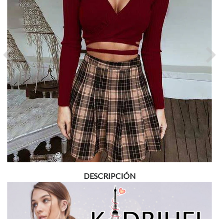
Previous
Ne
DESCRIPCIÓN