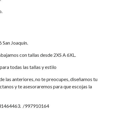
o.
6 San Joaquín.
jamos con tallas desde 2XS A 6XL.
ara todas las tallas y estilo
a de las anteriores, no te preocupes, diseñamos tu
áctanos y te asesoraremos para que escojas la
931464463. /997910164