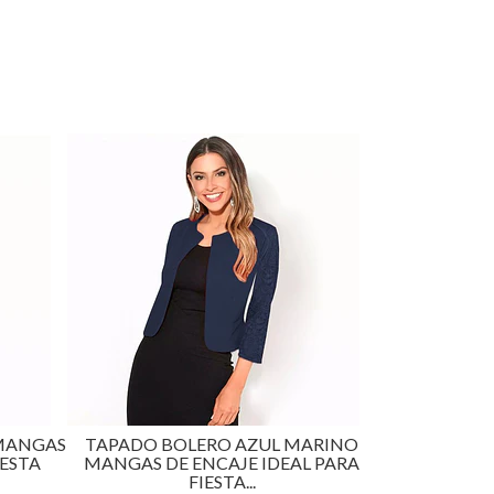
 MARINO
KIMONO TUNICA TAPADO BLANCO
KIMONO T
EAL PARA
DE ENCAJE LARGO CASUAL IDEAL
DE ENCAJ
PARA...