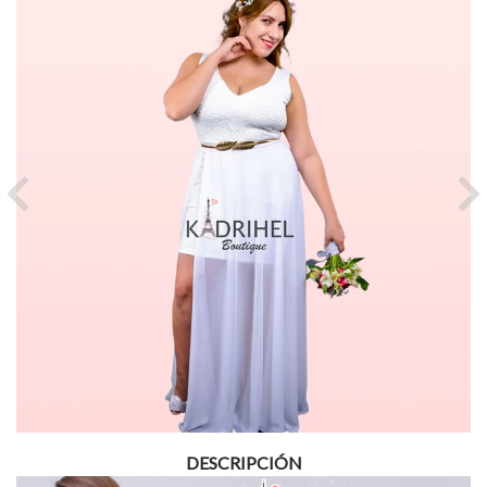
Previous
Ne
DESCRIPCIÓN