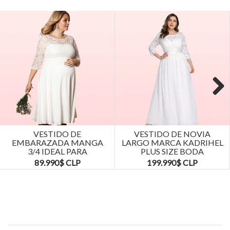
Next
VESTIDO DE
VESTIDO DE NOVIA
EMBARAZADA MANGA
LARGO MARCA KADRIHEL
3/4 IDEAL PARA
PLUS SIZE BODA
MATRIMONIO BODA.
MATRIMONIO...
89.990$ CLP
199.990$ CLP
TALLAS...