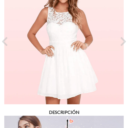
Previous
Ne
DESCRIPCIÓN