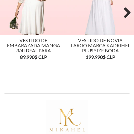
Next
VESTIDO DE
VESTIDO DE NOVIA
EMBARAZADA MANGA
LARGO MARCA KADRIHEL
3/4 IDEAL PARA
PLUS SIZE BODA
MATRIMONIO BODA.
MATRIMONIO...
89.990$ CLP
199.990$ CLP
TALLAS...