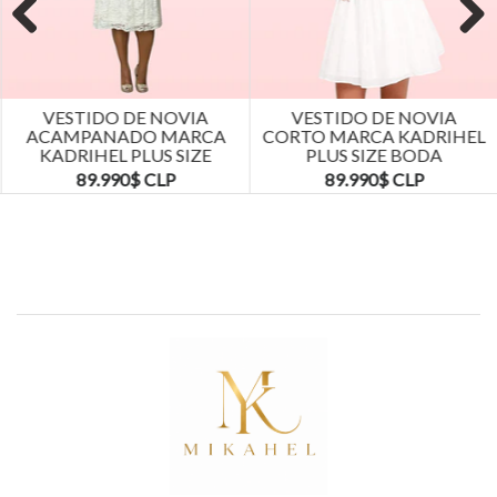
Previous
Next
VESTIDO DE NOVIA
VESTIDO DE NOVIA
ACAMPANADO MARCA
CORTO MARCA KADRIHEL
KADRIHEL PLUS SIZE
PLUS SIZE BODA
BODA MATRIMONIO...
MATRIMONIO...
89.990$ CLP
89.990$ CLP