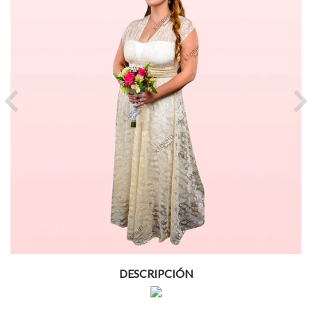
Previous
Ne
DESCRIPCIÓN