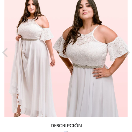
Previous
Ne
DESCRIPCIÓN