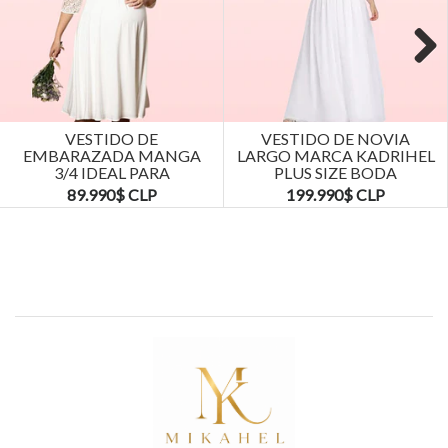
Next
VESTIDO DE
VESTIDO DE NOVIA
EMBARAZADA MANGA
LARGO MARCA KADRIHEL
3/4 IDEAL PARA
PLUS SIZE BODA
MATRIMONIO BODA.
MATRIMONIO...
89.990$ CLP
199.990$ CLP
TALLAS...