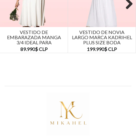
Next
VESTIDO DE
VESTIDO DE NOVIA
EMBARAZADA MANGA
LARGO MARCA KADRIHEL
3/4 IDEAL PARA
PLUS SIZE BODA
MATRIMONIO BODA.
MATRIMONIO...
89.990$ CLP
199.990$ CLP
TALLAS...