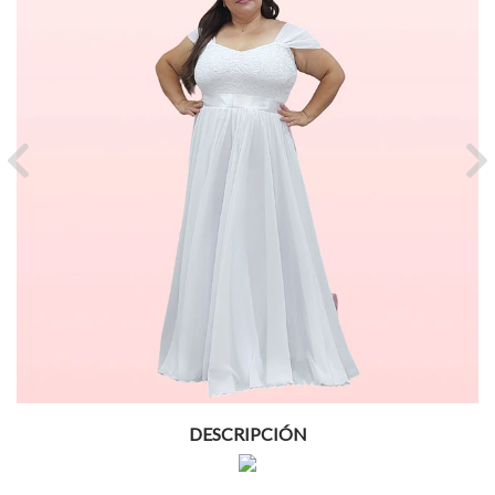
Previous
Ne
DESCRIPCIÓN