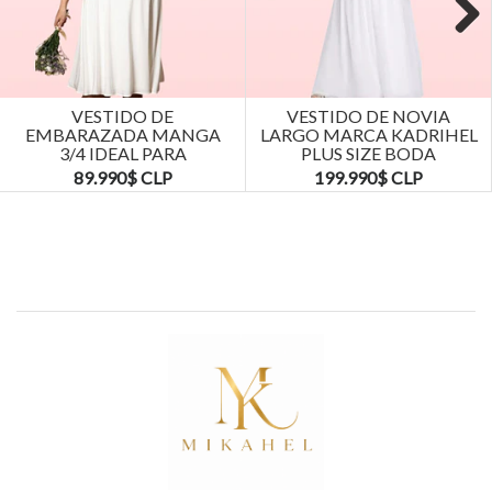
Next
VESTIDO DE
VESTIDO DE NOVIA
EMBARAZADA MANGA
LARGO MARCA KADRIHEL
3/4 IDEAL PARA
PLUS SIZE BODA
MATRIMONIO BODA.
MATRIMONIO...
89.990$ CLP
199.990$ CLP
TALLAS...