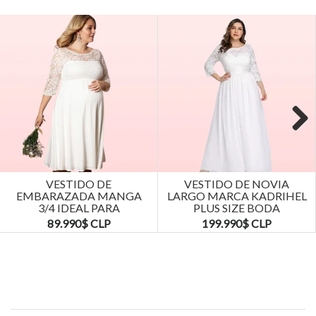
Next
VESTIDO DE
VESTIDO DE NOVIA
EMBARAZADA MANGA
LARGO MARCA KADRIHEL
3/4 IDEAL PARA
PLUS SIZE BODA
MATRIMONIO BODA.
MATRIMONIO...
89.990$ CLP
199.990$ CLP
TALLAS...