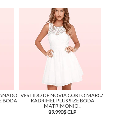
PANADO
VESTIDO DE NOVIA CORTO MARCA
VESTIDO DE
E BODA
KADRIHEL PLUS SIZE BODA
MARCA KADRIH
MATRIMONIO...
16
89.990$ CLP