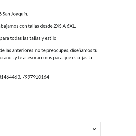
6 San Joaquín.
jamos con tallas desde 2XS A 6XL.
ara todas las tallas y estilo
a de las anteriores, no te preocupes, diseñamos tu
áctanos y te asesoraremos para que escojas la
931464463. /997910164