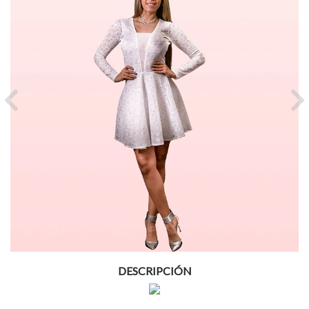
Previous
Ne
DESCRIPCIÓN