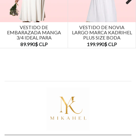
Next
VESTIDO DE
VESTIDO DE NOVIA
EMBARAZADA MANGA
LARGO MARCA KADRIHEL
3/4 IDEAL PARA
PLUS SIZE BODA
MATRIMONIO BODA.
MATRIMONIO...
89.990$ CLP
199.990$ CLP
TALLAS...