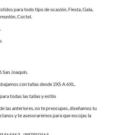
tidos para todo tipo de ocasión, Fiesta, Gala,
munión, Coctel.
.
o.
6 San Joaquín.
jamos con tallas desde 2XS A 6XL.
ara todas las tallas y estilo
a de las anteriores, no te preocupes, diseñamos tu
áctanos y te asesoraremos para que escojas la
931464463. /997910164