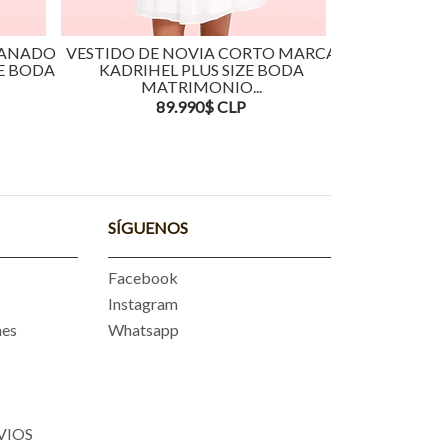
PANADO
VESTIDO DE NOVIA CORTO MARCA
VESTIDO DE
E BODA
KADRIHEL PLUS SIZE BODA
MARCA KADRIH
MATRIMONIO...
16
89.990$ CLP
SÍGUENOS
Facebook
Instagram
nes
Whatsapp
VIOS