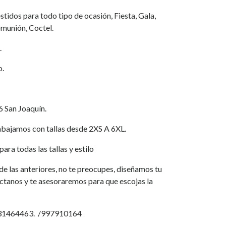
tidos para todo tipo de ocasión, Fiesta, Gala,
munión, Coctel.
.
o.
6 San Joaquín.
jamos con tallas desde 2XS A 6XL.
ara todas las tallas y estilo
a de las anteriores, no te preocupes, diseñamos tu
áctanos y te asesoraremos para que escojas la
931464463. /997910164