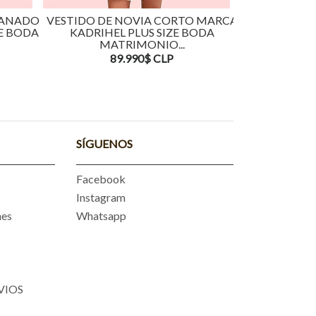
PANADO
VESTIDO DE NOVIA CORTO MARCA
VESTIDO DE
E BODA
KADRIHEL PLUS SIZE BODA
MARCA KADRIH
MATRIMONIO...
16
89.990$ CLP
SÍGUENOS
Facebook
Instagram
nes
Whatsapp
VIOS