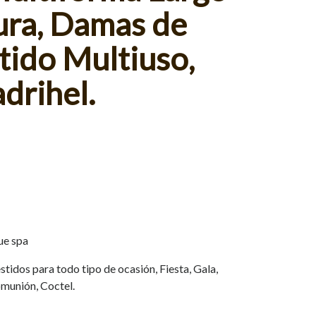
ura, Damas de
tido Multiuso,
drihel.
ue spa
tidos para todo tipo de ocasión, Fiesta, Gala,
munión, Coctel.
.