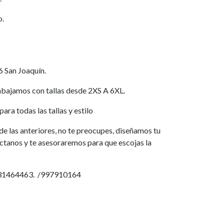
o.
6 San Joaquín.
jamos con tallas desde 2XS A 6XL.
ara todas las tallas y estilo
a de las anteriores, no te preocupes, diseñamos tu
áctanos y te asesoraremos para que escojas la
931464463. /997910164