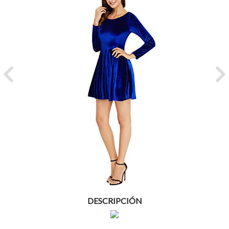
Previous
Ne
DESCRIPCIÓN