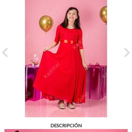
Previous
Ne
DESCRIPCIÓN