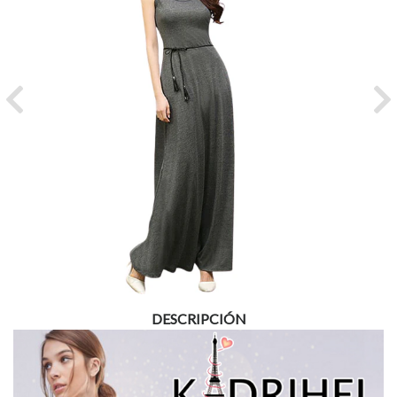
Previous
Ne
DESCRIPCIÓN