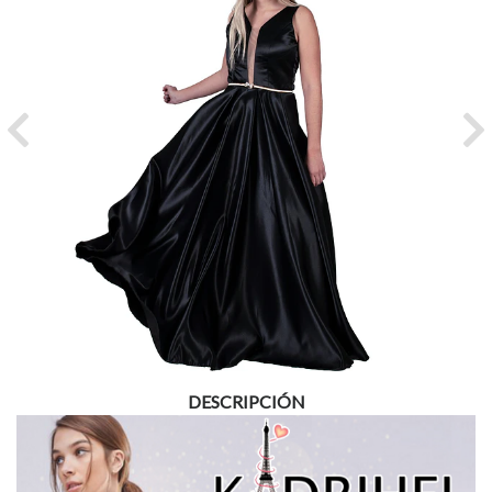
Previous
Ne
DESCRIPCIÓN