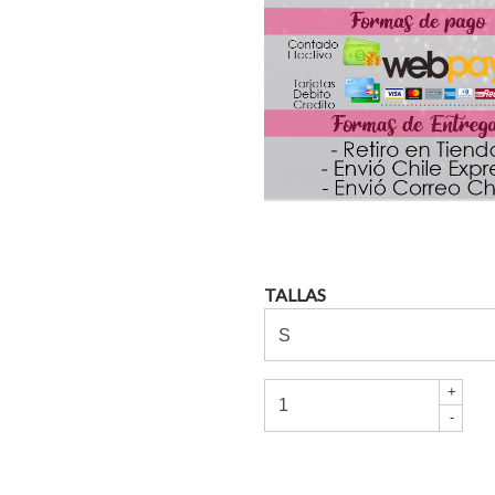
TALLAS
+
-