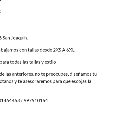
o.
6 San Joaquín.
jamos con tallas desde 2XS A 6XL.
ara todas las tallas y estilo
a de las anteriores, no te preocupes, diseñamos tu
áctanos y te asesoraremos para que escojas la
931464463 / 997910164