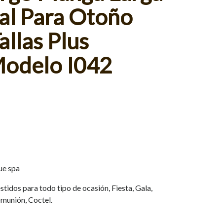
al Para Otoño
allas Plus
Modelo I042
ue spa
tidos para todo tipo de ocasión, Fiesta, Gala,
munión, Coctel.
.