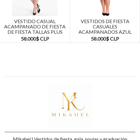
Previous
Next
VESTIDOS DE FIESTA
VESTIDOS DE FIESTA
A
CASUALES
CASUALES
ACAMPANADOS AZUL
ACAMPANADOS NEGRO
MARINO TALLAS PLUS
TALLAS PLUS KADRIHEL
58.000$ CLP
58.000$ CLP
KADRIHEL
Mikahel | Vestidos de fiesta, gala, novias y graduación