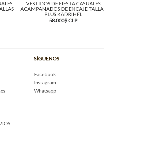
UALES
VESTIDOS DE FIESTA CASUALES
VESTIDOS 
ALLAS
ACAMPANADOS DE ENCAJE TALLAS
ACAMPAN
PLUS KADRIHEL
TALLAS
58.000$ CLP
5
SÍGUENOS
Facebook
Instagram
nes
Whatsapp
VIOS