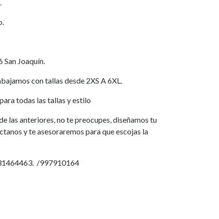
.
o.
6 San Joaquín.
jamos con tallas desde 2XS A 6XL.
ara todas las tallas y estilo
a de las anteriores, no te preocupes, diseñamos tu
áctanos y te asesoraremos para que escojas la
931464463. /997910164