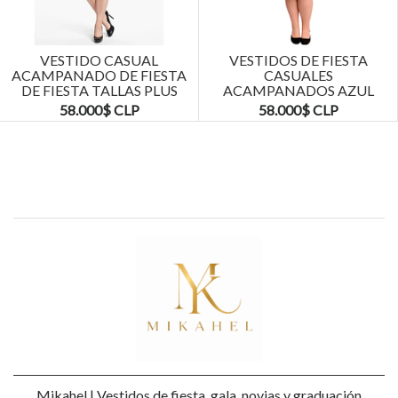
Next
VESTIDO CASUAL
VESTIDOS DE FIESTA
ACAMPANADO DE FIESTA
CASUALES
DE FIESTA TALLAS PLUS
ACAMPANADOS AZUL
KADRIHEL
MARINO TALLAS PLUS
58.000$ CLP
58.000$ CLP
KADRIHEL
Mikahel | Vestidos de fiesta, gala, novias y graduación