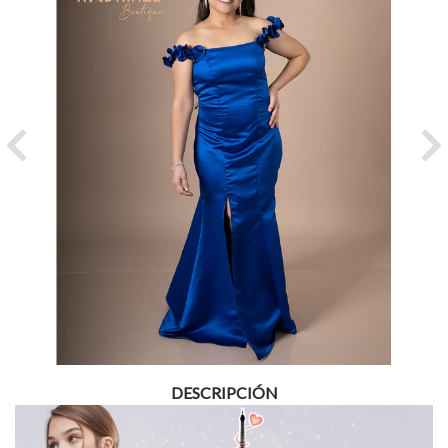
Previous
Ne
DESCRIPCIÓN