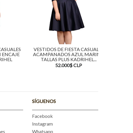
UALES
VESTIDOS DE FIESTA CASUALES
VESTID
CAJE
ACAMPANADOS AZUL MARINO
ACAMPANADO
EL
TALLAS PLUS KADRIHEL...
52.000$ CLP
4
SÍGUENOS
Facebook
Instagram
nes
Whatsapp