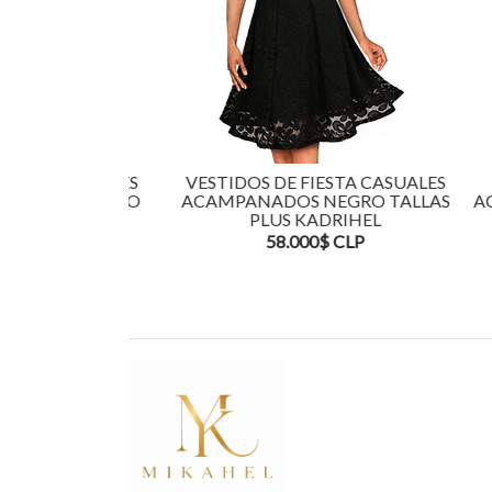
TA CASUALES
VESTIDOS DE FIESTA CASUALES
VES
ZUL MARINO
ACAMPANADOS NEGRO TALLAS
ACAM
KADRIHEL
PLUS KADRIHEL
CLP
58.000$ CLP