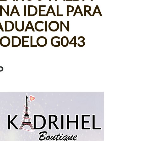
ENA IDEAL PARA
ADUACION
MODELO G043
P