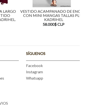
LARGO
VESTIDO ACAMPANADO DE ENCAJE
VESTIDO A
IDO
CON MINI MANGAS TALLAS PLUS
ENCAJE CON
IHEL.
KADRIHEL
M
58.000$ CLP
5
SÍGUENOS
Facebook
Instagram
nes
Whatsapp
VIOS