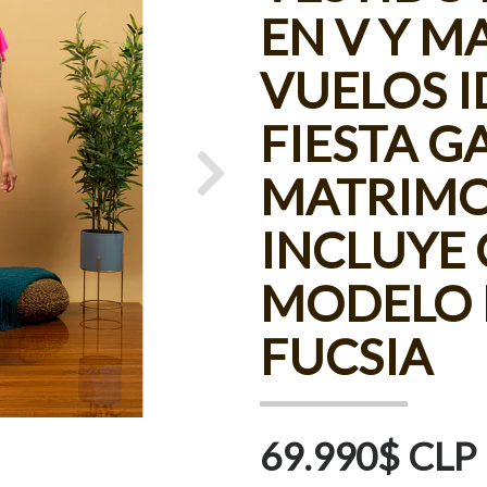
EN V Y 
VUELOS I
FIESTA G
MATRIMO
Next
INCLUYE
MODELO 
FUCSIA
69.990$ CLP