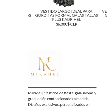
IDEAL PARA
VESTIDO LARGO IDEAL PARA
VEST
GALAS TALLAS
GORDITAS FORMAL GALAS TALLAS
GOR
RIHEL
PLUS KADRIHEL
CLP
36.000$ CLP
Mikahel | Vestidos de fiesta, gala, novias y
graduación confeccionados a medida.
Diseños exclusivos, personalizados en