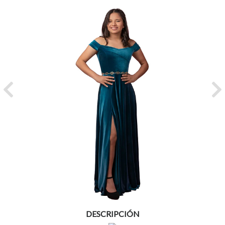
Previous
Ne
DESCRIPCIÓN