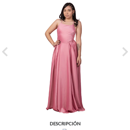
Previous
Ne
DESCRIPCIÓN