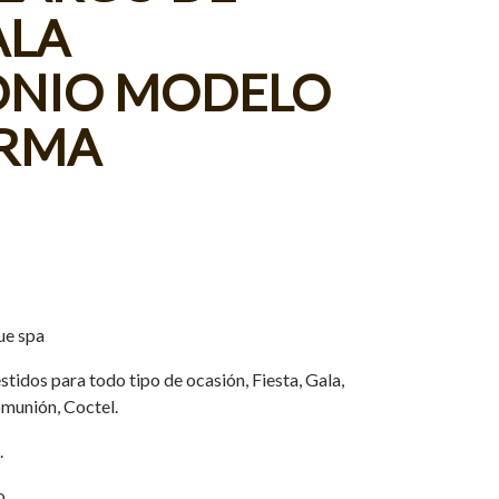
ALA
NIO MODELO
ORMA
ue spa
tidos para todo tipo de ocasión, Fiesta, Gala,
munión, Coctel.
.
o.