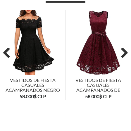
Previous
Next
VESTIDOS DE FIESTA
VESTIDOS DE FIESTA
CASUALES
CASUALES
ACAMPANADOS NEGRO
ACAMPANADOS DE
TALLAS PLUS KADRIHEL
ENCAJE TALLAS PLUS
58.000$ CLP
58.000$ CLP
KADRIHEL