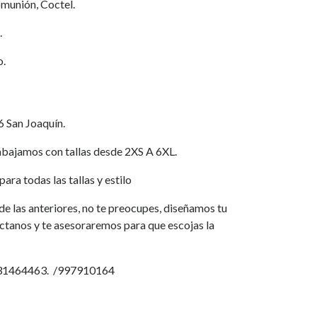
munión, Coctel.
.
o.
6 San Joaquín.
jamos con tallas desde 2XS A 6XL.
ara todas las tallas y estilo
a de las anteriores, no te preocupes, diseñamos tu
áctanos y te asesoraremos para que escojas la
931464463. /997910164