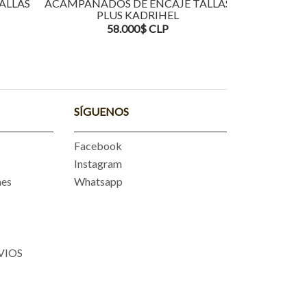
ALLAS
ACAMPANADOS DE ENCAJE TALLAS
ACAMPAN
PLUS KADRIHEL
TALLAS
58.000$ CLP
5
SÍGUENOS
Facebook
Instagram
nes
Whatsapp
VIOS