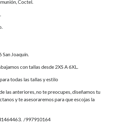
munión, Coctel.
.
o.
6 San Joaquín.
jamos con tallas desde 2XS A 6XL.
ara todas las tallas y estilo
a de las anteriores, no te preocupes, diseñamos tu
áctanos y te asesoraremos para que escojas la
931464463. /997910164