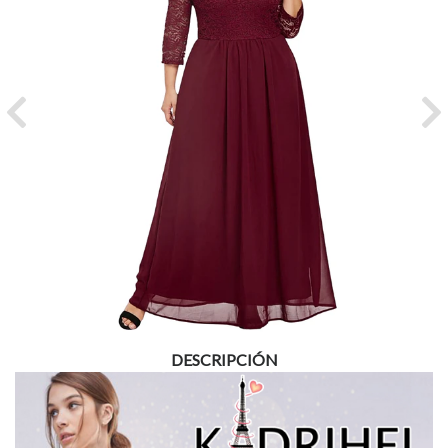
Previous
Ne
DESCRIPCIÓN