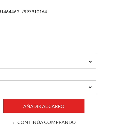
931464463. /997910164
← CONTINÚA COMPRANDO