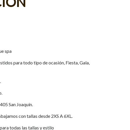
CION
ue spa
tidos para todo tipo de ocasión, Fiesta, Gala,
.
o.
 405 San Joaquín.
jamos con tallas desde 2XS A 6XL.
ara todas las tallas y estilo