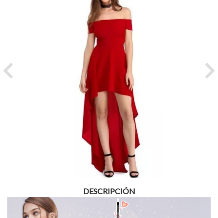
Previous
Ne
DESCRIPCIÓN