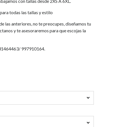
jamos con tallas desde 2XS A 6XL.
ara todas las tallas y estilo
a de las anteriores, no te preocupes, diseñamos tu
áctanos y te asesoraremos para que escojas la
931464463/ 997910164.