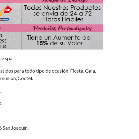
ue spa
tidos para todo tipo de ocasión, Fiesta, Gala,
munión, Coctel.
.
o.
6 San Joaquín.