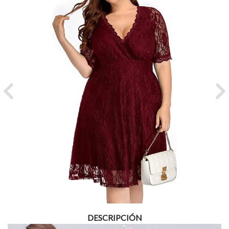
Previous
Ne
DESCRIPCIÓN