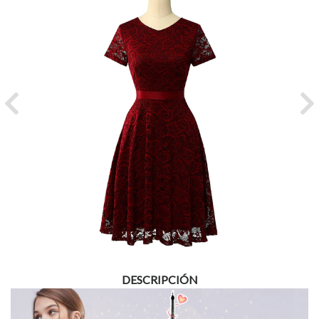
Previous
Ne
DESCRIPCIÓN