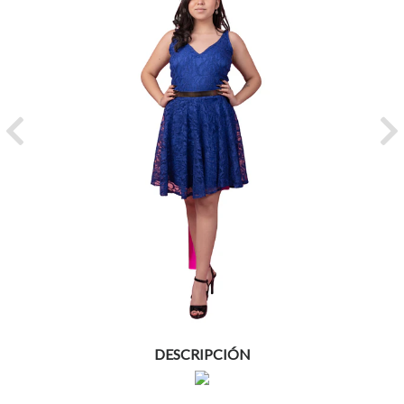
Previous
Ne
DESCRIPCIÓN