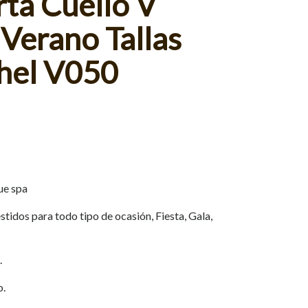
ta Cuello V
Verano Tallas
ihel V050
ue spa
tidos para todo tipo de ocasión, Fiesta, Gala,
.
o.