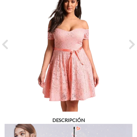
Previous
Ne
DESCRIPCIÓN