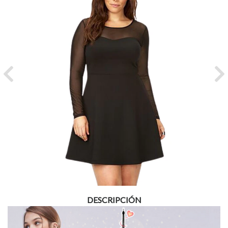
Previous
Ne
DESCRIPCIÓN