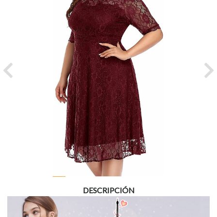
Previous
Ne
DESCRIPCIÓN