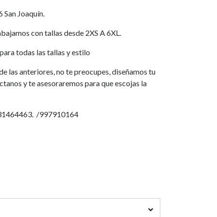
6 San Joaquín.
jamos con tallas desde 2XS A 6XL.
ara todas las tallas y estilo
a de las anteriores, no te preocupes, diseñamos tu
áctanos y te asesoraremos para que escojas la
931464463. /997910164