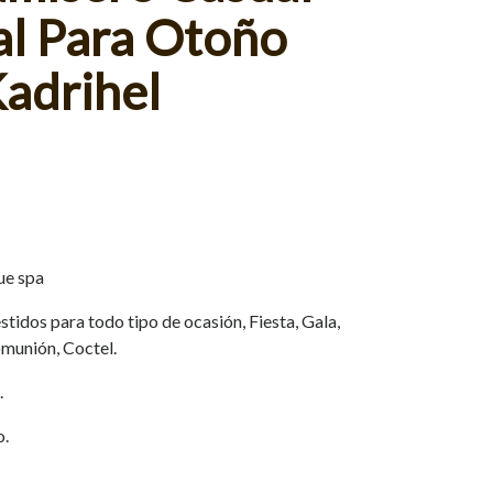
al Para Otoño
Kadrihel
ue spa
tidos para todo tipo de ocasión, Fiesta, Gala,
munión, Coctel.
.
o.