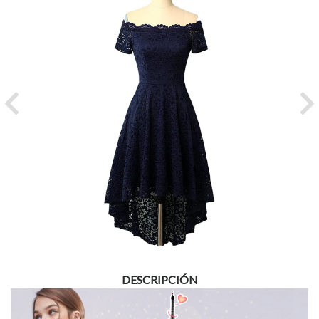
Previous
Ne
DESCRIPCIÓN