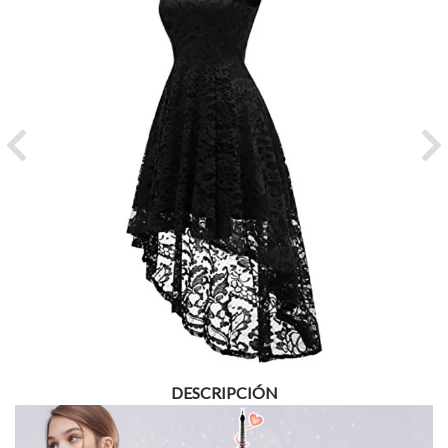
Previous
Ne
DESCRIPCIÓN