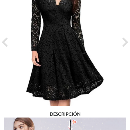
Previous
Ne
DESCRIPCIÓN